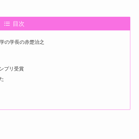
目次
大学の学長の赤楚治之
ンプリ受賞
た