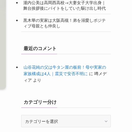
瀧内公美は高岡西高校→大妻女子大学出身｜
舞台挨拶後にバイトをしていた駆け出し時代
黒木華の実家は大阪高槻！弟を溺愛しポジテ
ィブ母親とも仲良し
最近のコメント
山谷花純の父は牛タン屋の板前！母や実家の
家族構成は4人｜震災で安否不明に
に
噂メデ
ィア
より
カテゴリー分け
カ
テ
ゴ