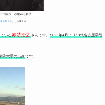
古屋学院大学
より画像引用
赤楚治之
している
さんです。
2020年4月より13代名古屋学院
学院大学の出身
です。