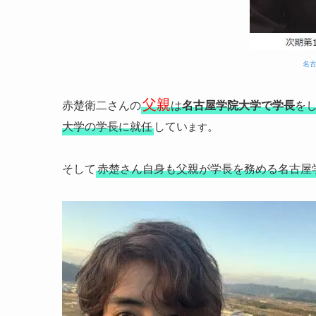
名
父親
赤楚衛二さんの
は
名古屋学院大学で学長
を
大学の学長に就任
してい
。
ます
そして
赤楚さん自身も父親が学長を務める名古屋