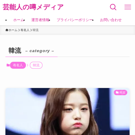
芸能人の噂メディア
ホーム
運営者情報
プライバシーポリシー
お問い合わせ
ホーム
有名人
韓流
韓流
– category –
有名人
韓流
韓流