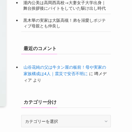
瀧内公美は高岡西高校→大妻女子大学出身｜
舞台挨拶後にバイトをしていた駆け出し時代
黒木華の実家は大阪高槻！弟を溺愛しポジテ
ィブ母親とも仲良し
最近のコメント
山谷花純の父は牛タン屋の板前！母や実家の
家族構成は4人｜震災で安否不明に
に
噂メデ
ィア
より
カテゴリー分け
カ
テ
ゴ