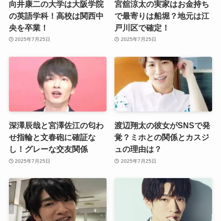
向井康二の大学は大阪学院
宮舘涼太の実家はお金持ち
の英語学科！高校は関西中
で最寄りは船堀？地元は江
央を卒業！
戸川区で確定！
2025年7月25日
2025年7月25日
深澤辰哉と宮澤佐江の匂わ
渡辺翔太の彼女がSNSで発
せ指輪と文春砲に確証な
覚？ミホとの関係とカスジ
し！グレーな交友関係
ュの理由は？
2025年7月25日
2025年7月25日