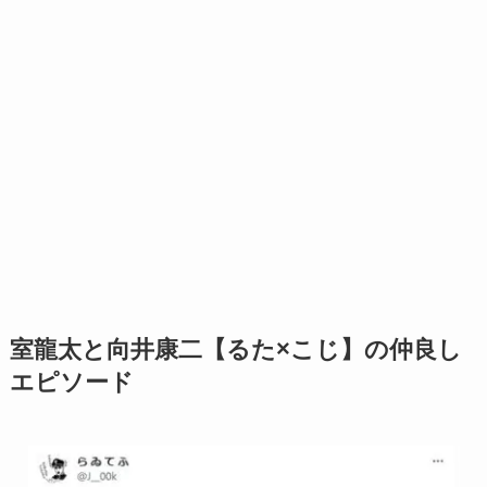
室龍太と向井康二【るた×こじ】の仲良し
エピソード