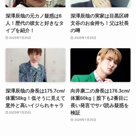
深澤辰哉の元カノ疑惑は6
深澤辰哉の実家は目黒区碑
人！歴代の彼女と好きなタ
文谷のお金持ち！父は社長
イプを紹介！
の噂
2025年7月25日
2025年7月25日
深澤辰哉の身長は175.7cm/
向井康二の身長は176.3cm/
体重58kg！低そうに見えて
体重60kg｜股下も2番目に
意外と高いイジられキャラ
長い発言でサバ読み疑惑を
検証
2025年7月25日
2025年7月25日