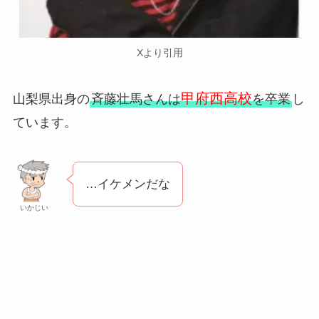
Xより引用
甲府西高校
山梨県出身の
斉藤壮馬さんは
を卒業
し
ています。
…イケメンだな
いかじい