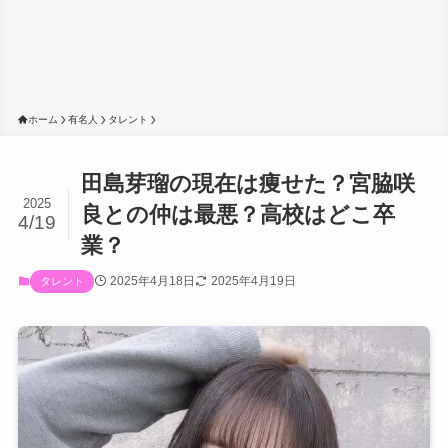
ホーム
有名人
タレント
田島芽瑠の現在は痩せた？宮脇咲
2025
良との仲は最悪？高校はどこ卒
4/19
業？
2025年4月18日
2025年4月19日
タレント