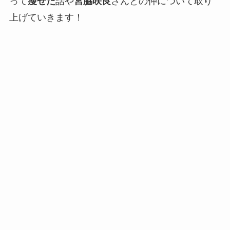
って
瘦せた
話や
宮脇咲良
さんとの仲について取り
上げていきます！