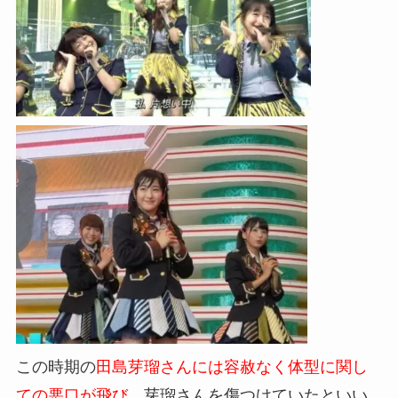
この時期の
田島芽瑠さんには容赦なく体型に関し
ての悪口が飛び
、芽瑠さんを傷つけていたといい