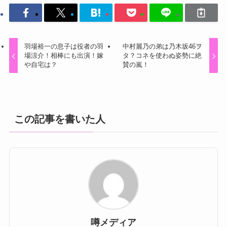
羽場裕一の息子は役者の羽
中村麗乃の弟は乃木坂46ヲ
場涼介！相棒にも出演！嫁
タ？コネを使わぬ姿勢に絶
や自宅は？
賛の嵐！
この記事を書いた人
噂メディア