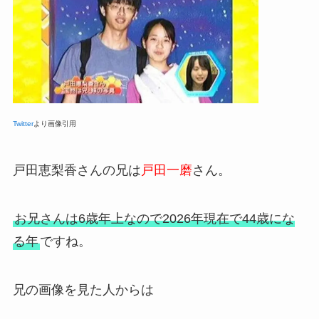
Twitter
より画像引用
戸田恵梨香さんの兄は
戸田一磨
さん。
お兄さんは6歳年上なので2026年現在で44歳にな
る年
ですね。
兄の画像を見た人からは