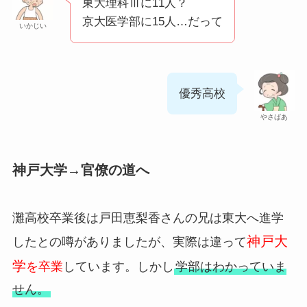
東大理科Ⅲに11人？
京大医学部に15人…だって
いかじい
優秀高校
やさばあ
神戸大学→官僚の道へ
灘高校卒業後は戸田恵梨香さんの兄は東大へ進学
神戸大
したとの噂がありましたが、実際は違って
学
を卒業
しています。しかし
学部はわかっていま
せん。