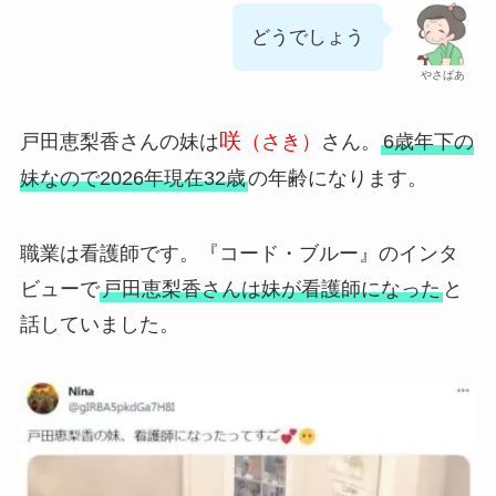
どうでしょう
やさばあ
咲
戸田恵梨香さんの妹は
（さき）
さん。
6歳年下の
妹なので2026年現在32歳
の年齢になります。
職業は看護師です。『コード・ブルー』のインタ
ビューで
戸田恵梨香さんは妹が看護師になった
と
話していました。