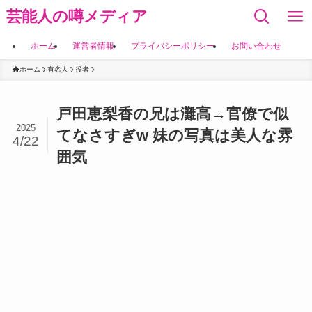
芸能人の噂メディア
ホーム
運営者情報
プライバシーポリシー
お問い合わせ
ホーム
有名人
役者
戸田恵梨香の兄は灘高→官僚で似
2025
てなさすぎw 妹の写真は美人な雰
4/22
囲気