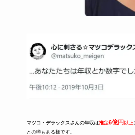
6億円
マツコ・デラックスさんの年収は
推定
以上
との噂
もある様です。