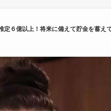
推定６億以上！将来に備えて貯金を蓄え