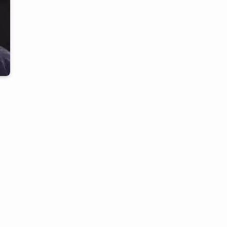
リ
ー
分
け