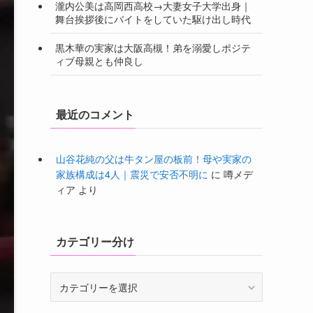
瀧内公美は高岡西高校→大妻女子大学出身｜
舞台挨拶後にバイトをしていた駆け出し時代
黒木華の実家は大阪高槻！弟を溺愛しポジテ
ィブ母親とも仲良し
最近のコメント
山谷花純の父は牛タン屋の板前！母や実家の
家族構成は4人｜震災で安否不明に
に
噂メデ
ィア
より
カテゴリー分け
カ
テ
ゴ