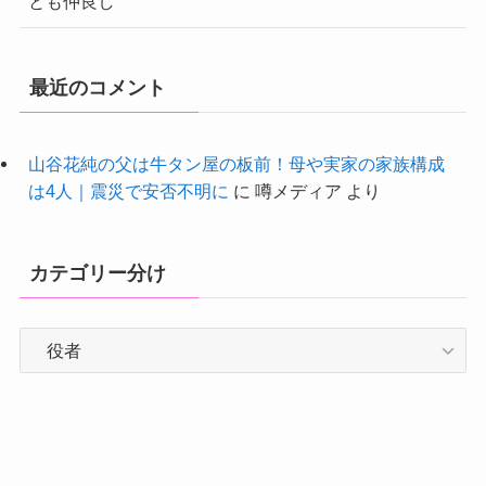
とも仲良し
最近のコメント
山谷花純の父は牛タン屋の板前！母や実家の家族構成
は4人｜震災で安否不明に
に
噂メディア
より
カテゴリー分け
カ
テ
ゴ
リ
ー
分