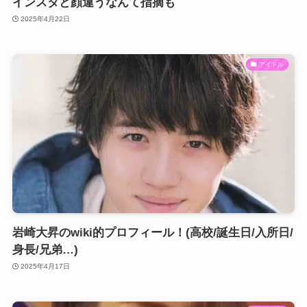
インスタと顔違うなんて指摘も
2025年4月22日
アイドル
岩崎大昇のwiki的プロフィール！(高校/誕生日/入所日/
身長/兄弟…)
2025年4月17日